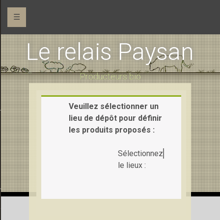
☰
Le relais Paysan
Producteurs bio
Veuillez sélectionner un
 (maraîchage)
lieu de dépôt pour définir
les produits proposés :
Sélectionnez
le lieux :
Ferme de la Pihaudaie (pains et gâteaux)
e la Saudraie (chèvre et vache)