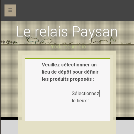
☰
Le relais Paysan
Producteurs bio
Veuillez sélectionner un
 (maraîchage)
lieu de dépôt pour définir
les produits proposés :
Sélectionnez
le lieux :
Ferme de la Pihaudaie (pains et gâteaux)
e la Saudraie (chèvre et vache)