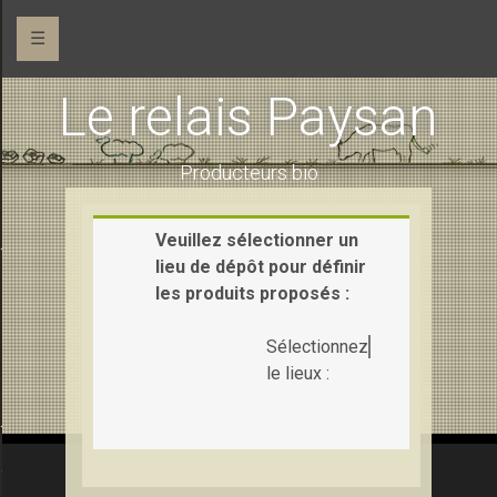
☰
Le relais Paysan
Producteurs bio
Veuillez sélectionner un
 (maraîchage)
lieu de dépôt pour définir
les produits proposés :
Sélectionnez
le lieux :
Ferme de la Pihaudaie (pains et gâteaux)
e la Saudraie (chèvre et vache)