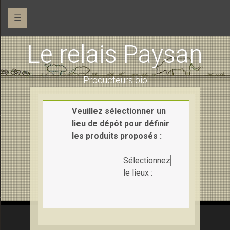
☰
Le relais Paysan
Producteurs bio
Veuillez sélectionner un
 (maraîchage)
lieu de dépôt pour définir
les produits proposés :
Sélectionnez
le lieux :
Ferme de la Pihaudaie (pains et gâteaux)
e la Saudraie (chèvre et vache)