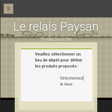
☰
Le relais Paysan
Producteurs bio
Veuillez sélectionner un
 (maraîchage)
lieu de dépôt pour définir
les produits proposés :
Sélectionnez
le lieux :
Ferme de la Pihaudaie (pains et gâteaux)
e la Saudraie (chèvre et vache)