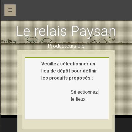
☰
Le relais Paysan
Producteurs bio
Veuillez sélectionner un
 (maraîchage)
lieu de dépôt pour définir
les produits proposés :
Sélectionnez
le lieux :
Ferme de la Pihaudaie (pains et gâteaux)
e la Saudraie (chèvre et vache)