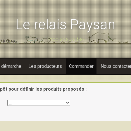
e/lerelaisx/www/wp-config.php
on line
100
Le relais Paysan
Producteurs bio
e démarche
Les producteurs
Commander
Nous contacte
pôt pour définir les produits proposés :