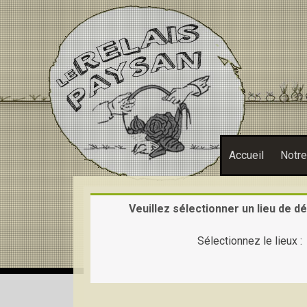
Warning
: Constant FORCE_SSL_ADMIN already defined in
/hom
Accueil
Notr
Veuillez sélectionner un lieu de dé
Sélectionnez le lieux :